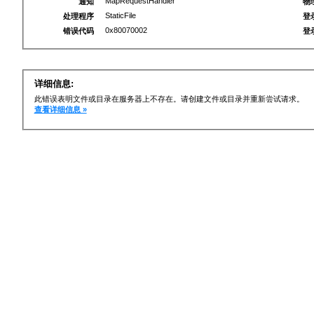
MapRequestHandler
通知
物
StaticFile
处理程序
登
0x80070002
错误代码
登
详细信息:
此错误表明文件或目录在服务器上不存在。请创建文件或目录并重新尝试请求。
查看详细信息 »