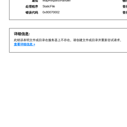
MapRequestHandler
通知
物
StaticFile
处理程序
登
0x80070002
错误代码
登
详细信息:
此错误表明文件或目录在服务器上不存在。请创建文件或目录并重新尝试请求。
查看详细信息 »